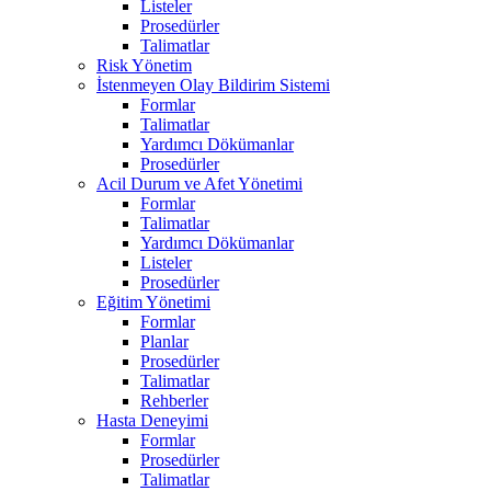
Listeler
Prosedürler
Talimatlar
Risk Yönetim
İstenmeyen Olay Bildirim Sistemi
Formlar
Talimatlar
Yardımcı Dökümanlar
Prosedürler
Acil Durum ve Afet Yönetimi
Formlar
Talimatlar
Yardımcı Dökümanlar
Listeler
Prosedürler
Eğitim Yönetimi
Formlar
Planlar
Prosedürler
Talimatlar
Rehberler
Hasta Deneyimi
Formlar
Prosedürler
Talimatlar