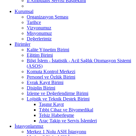
İl Ambulans Servisi Başhekimi
Kurumsal
Organizasyon Şeması
Tarihçe
Vizyonumuz
Misyonumuz
Değerlerimiz
Birimler
Kalite Yönetim Birimi
Eğitim Birimi
Bilgi İşlem - İstatistik - Acil Sağlık Otomasyon Sistemi
(ASOS)
Komuta Kontrol Merkezi
Personel ve Özlük Birimi
Evrak Kayıt Birimi
Disiplin Birimi
İzleme ve Değerlendirme Birimi
Lojistik ve Teknik Destek Birimi
Taşınır Kayıt
Tıbbi Cihaz ve Biyomedikal
Telsiz Haberleşme
Araç Takip ve Servis İşlemleri
İstasyonlarımız
Merkez 1 Nolu ASH İstasyonu