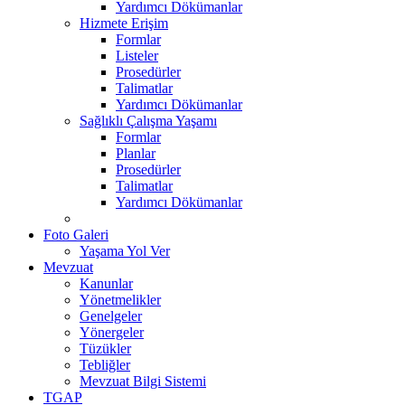
Yardımcı Dökümanlar
Hizmete Erişim
Formlar
Listeler
Prosedürler
Talimatlar
Yardımcı Dökümanlar
Sağlıklı Çalışma Yaşamı
Formlar
Planlar
Prosedürler
Talimatlar
Yardımcı Dökümanlar
Foto Galeri
Yaşama Yol Ver
Mevzuat
Kanunlar
Yönetmelikler
Genelgeler
Yönergeler
Tüzükler
Tebliğler
Mevzuat Bilgi Sistemi
TGAP