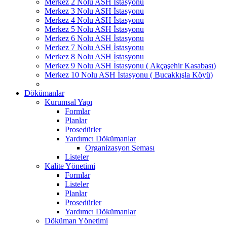
Merkez 2 Nolu ASH İstasyonu
Merkez 3 Nolu ASH İstasyonu
Merkez 4 Nolu ASH İstasyonu
Merkez 5 Nolu ASH İstasyonu
Merkez 6 Nolu ASH İstasyonu
Merkez 7 Nolu ASH İstasyonu
Merkez 8 Nolu ASH İstasyonu
Merkez 9 Nolu ASH İstasyonu ( Akçaşehir Kasabası)
Merkez 10 Nolu ASH İstasyonu ( Bucakkışla Köyü)
Dökümanlar
Kurumsal Yapı
Formlar
Planlar
Prosedürler
Yardımcı Dökümanlar
Organizasyon Şeması
Listeler
Kalite Yönetimi
Formlar
Listeler
Planlar
Prosedürler
Yardımcı Dökümanlar
Döküman Yönetimi