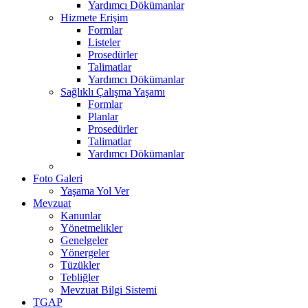
Yardımcı Dökümanlar
Hizmete Erişim
Formlar
Listeler
Prosedürler
Talimatlar
Yardımcı Dökümanlar
Sağlıklı Çalışma Yaşamı
Formlar
Planlar
Prosedürler
Talimatlar
Yardımcı Dökümanlar
Foto Galeri
Yaşama Yol Ver
Mevzuat
Kanunlar
Yönetmelikler
Genelgeler
Yönergeler
Tüzükler
Tebliğler
Mevzuat Bilgi Sistemi
TGAP