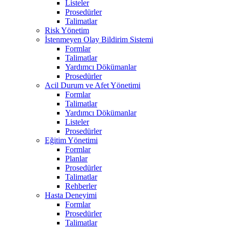
Listeler
Prosedürler
Talimatlar
Risk Yönetim
İstenmeyen Olay Bildirim Sistemi
Formlar
Talimatlar
Yardımcı Dökümanlar
Prosedürler
Acil Durum ve Afet Yönetimi
Formlar
Talimatlar
Yardımcı Dökümanlar
Listeler
Prosedürler
Eğitim Yönetimi
Formlar
Planlar
Prosedürler
Talimatlar
Rehberler
Hasta Deneyimi
Formlar
Prosedürler
Talimatlar