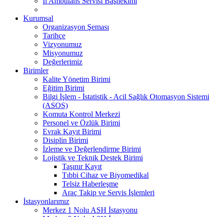
İl Ambulans Servisi Başhekimi
Kurumsal
Organizasyon Şeması
Tarihçe
Vizyonumuz
Misyonumuz
Değerlerimiz
Birimler
Kalite Yönetim Birimi
Eğitim Birimi
Bilgi İşlem - İstatistik - Acil Sağlık Otomasyon Sistemi
(ASOS)
Komuta Kontrol Merkezi
Personel ve Özlük Birimi
Evrak Kayıt Birimi
Disiplin Birimi
İzleme ve Değerlendirme Birimi
Lojistik ve Teknik Destek Birimi
Taşınır Kayıt
Tıbbi Cihaz ve Biyomedikal
Telsiz Haberleşme
Araç Takip ve Servis İşlemleri
İstasyonlarımız
Merkez 1 Nolu ASH İstasyonu