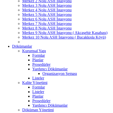
Merkez 2 Nolu ASH İstasyonu
Merkez 3 Nolu ASH İstasyonu
Merkez 4 Nolu ASH İstasyonu
Merkez 5 Nolu ASH İstasyonu
Merkez 6 Nolu ASH İstasyonu
Merkez 7 Nolu ASH İstasyonu
Merkez 8 Nolu ASH İstasyonu
Merkez 9 Nolu ASH İstasyonu ( Akçaşehir Kasabası)
Merkez 10 Nolu ASH İstasyonu ( Bucakkışla Köyü)
Dökümanlar
Kurumsal Yapı
Formlar
Planlar
Prosedürler
Yardımcı Dökümanlar
Organizasyon Şeması
Listeler
Kalite Yönetimi
Formlar
Listeler
Planlar
Prosedürler
Yardımcı Dökümanlar
Döküman Yönetimi