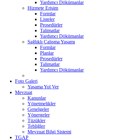
Yardımcı Dökümanlar
Hizmete Erişim
Formlar
Listeler
Prosedürler
Talimatlar
Yardımcı Dökümanlar
Sağlıklı Çalışma Yaşamı
Formlar
Planlar
Prosedürler
Talimatlar
Yardımcı Dökümanlar
Foto Galeri
Yaşama Yol Ver
Mevzuat
Kanunlar
Yönetmelikler
Genelgeler
Yönergeler
Tüzükler
Tebliğler
Mevzuat Bilgi Sistemi
TGAP