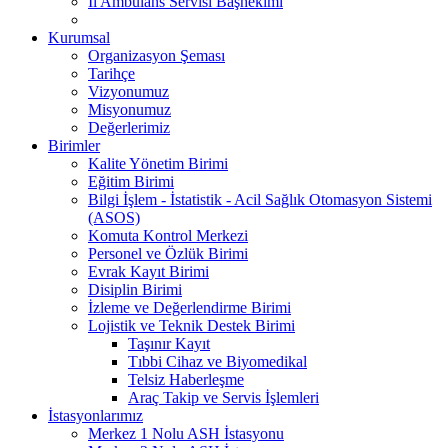
İl Ambulans Servisi Başhekimi
Kurumsal
Organizasyon Şeması
Tarihçe
Vizyonumuz
Misyonumuz
Değerlerimiz
Birimler
Kalite Yönetim Birimi
Eğitim Birimi
Bilgi İşlem - İstatistik - Acil Sağlık Otomasyon Sistemi
(ASOS)
Komuta Kontrol Merkezi
Personel ve Özlük Birimi
Evrak Kayıt Birimi
Disiplin Birimi
İzleme ve Değerlendirme Birimi
Lojistik ve Teknik Destek Birimi
Taşınır Kayıt
Tıbbi Cihaz ve Biyomedikal
Telsiz Haberleşme
Araç Takip ve Servis İşlemleri
İstasyonlarımız
Merkez 1 Nolu ASH İstasyonu