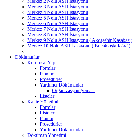
Merkez 2 Nolu ASH İstasyonu
Merkez 3 Nolu ASH İstasyonu
Merkez 4 Nolu ASH İstasyonu
Merkez 5 Nolu ASH İstasyonu
Merkez 6 Nolu ASH İstasyonu
Merkez 7 Nolu ASH İstasyonu
Merkez 8 Nolu ASH İstasyonu
Merkez 9 Nolu ASH İstasyonu ( Akçaşehir Kasabası)
Merkez 10 Nolu ASH İstasyonu ( Bucakkışla Köyü)
Dökümanlar
Kurumsal Yapı
Formlar
Planlar
Prosedürler
Yardımcı Dökümanlar
Organizasyon Şeması
Listeler
Kalite Yönetimi
Formlar
Listeler
Planlar
Prosedürler
Yardımcı Dökümanlar
Döküman Yönetimi