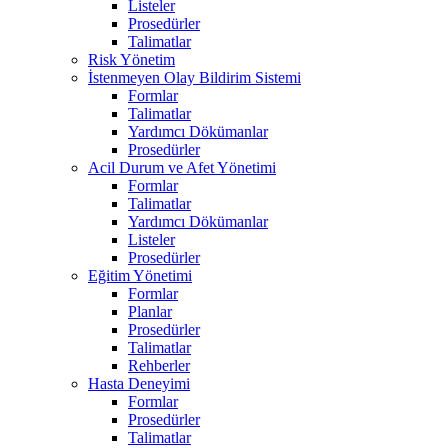
Listeler
Prosedürler
Talimatlar
Risk Yönetim
İstenmeyen Olay Bildirim Sistemi
Formlar
Talimatlar
Yardımcı Dökümanlar
Prosedürler
Acil Durum ve Afet Yönetimi
Formlar
Talimatlar
Yardımcı Dökümanlar
Listeler
Prosedürler
Eğitim Yönetimi
Formlar
Planlar
Prosedürler
Talimatlar
Rehberler
Hasta Deneyimi
Formlar
Prosedürler
Talimatlar