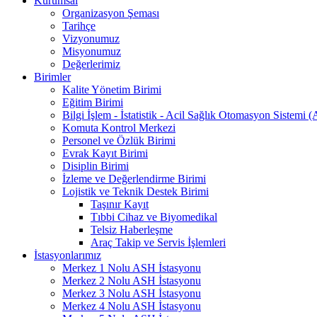
Kurumsal
Organizasyon Şeması
Tarihçe
Vizyonumuz
Misyonumuz
Değerlerimiz
Birimler
Kalite Yönetim Birimi
Eğitim Birimi
Bilgi İşlem - İstatistik - Acil Sağlık Otomasyon Sistemi
Komuta Kontrol Merkezi
Personel ve Özlük Birimi
Evrak Kayıt Birimi
Disiplin Birimi
İzleme ve Değerlendirme Birimi
Lojistik ve Teknik Destek Birimi
Taşınır Kayıt
Tıbbi Cihaz ve Biyomedikal
Telsiz Haberleşme
Araç Takip ve Servis İşlemleri
İstasyonlarımız
Merkez 1 Nolu ASH İstasyonu
Merkez 2 Nolu ASH İstasyonu
Merkez 3 Nolu ASH İstasyonu
Merkez 4 Nolu ASH İstasyonu