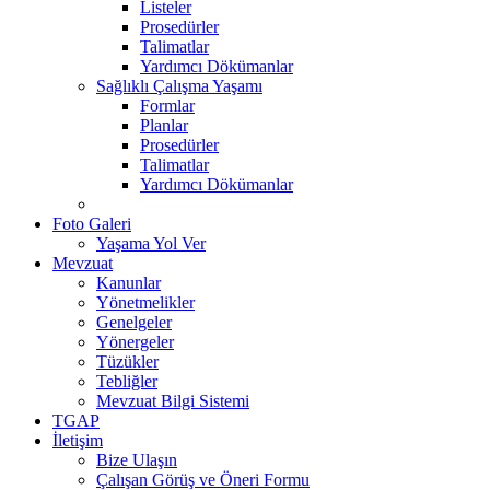
Listeler
Prosedürler
Talimatlar
Yardımcı Dökümanlar
Sağlıklı Çalışma Yaşamı
Formlar
Planlar
Prosedürler
Talimatlar
Yardımcı Dökümanlar
Foto Galeri
Yaşama Yol Ver
Mevzuat
Kanunlar
Yönetmelikler
Genelgeler
Yönergeler
Tüzükler
Tebliğler
Mevzuat Bilgi Sistemi
TGAP
İletişim
Bize Ulaşın
Çalışan Görüş ve Öneri Formu