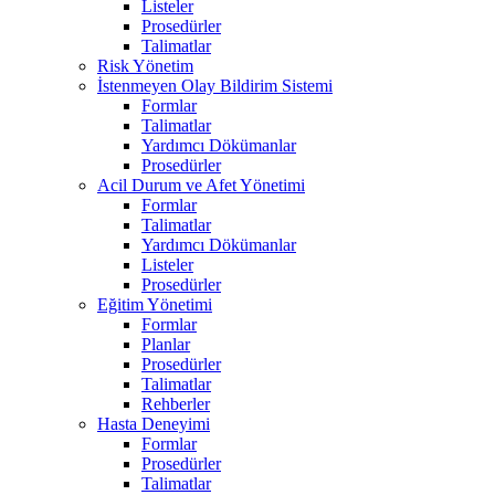
Listeler
Prosedürler
Talimatlar
Risk Yönetim
İstenmeyen Olay Bildirim Sistemi
Formlar
Talimatlar
Yardımcı Dökümanlar
Prosedürler
Acil Durum ve Afet Yönetimi
Formlar
Talimatlar
Yardımcı Dökümanlar
Listeler
Prosedürler
Eğitim Yönetimi
Formlar
Planlar
Prosedürler
Talimatlar
Rehberler
Hasta Deneyimi
Formlar
Prosedürler
Talimatlar