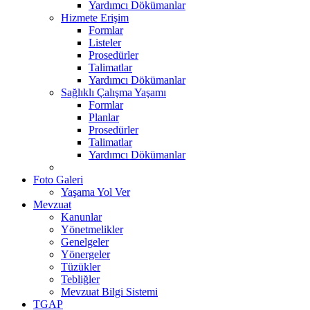
Yardımcı Dökümanlar
Hizmete Erişim
Formlar
Listeler
Prosedürler
Talimatlar
Yardımcı Dökümanlar
Sağlıklı Çalışma Yaşamı
Formlar
Planlar
Prosedürler
Talimatlar
Yardımcı Dökümanlar
Foto Galeri
Yaşama Yol Ver
Mevzuat
Kanunlar
Yönetmelikler
Genelgeler
Yönergeler
Tüzükler
Tebliğler
Mevzuat Bilgi Sistemi
TGAP