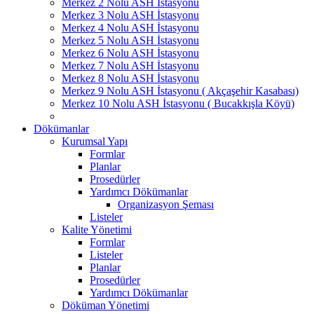
Merkez 2 Nolu ASH İstasyonu
Merkez 3 Nolu ASH İstasyonu
Merkez 4 Nolu ASH İstasyonu
Merkez 5 Nolu ASH İstasyonu
Merkez 6 Nolu ASH İstasyonu
Merkez 7 Nolu ASH İstasyonu
Merkez 8 Nolu ASH İstasyonu
Merkez 9 Nolu ASH İstasyonu ( Akçaşehir Kasabası)
Merkez 10 Nolu ASH İstasyonu ( Bucakkışla Köyü)
Dökümanlar
Kurumsal Yapı
Formlar
Planlar
Prosedürler
Yardımcı Dökümanlar
Organizasyon Şeması
Listeler
Kalite Yönetimi
Formlar
Listeler
Planlar
Prosedürler
Yardımcı Dökümanlar
Döküman Yönetimi