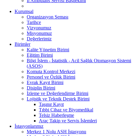
İl Ambulans Servisi Başhekimi
Kurumsal
Organizasyon Şeması
Tarihçe
Vizyonumuz
Misyonumuz
Değerlerimiz
Birimler
Kalite Yönetim Birimi
Eğitim Birimi
Bilgi İşlem - İstatistik - Acil Sağlık Otomasyon Sistemi
(ASOS)
Komuta Kontrol Merkezi
Personel ve Özlük Birimi
Evrak Kayıt Birimi
Disiplin Birimi
İzleme ve Değerlendirme Birimi
Lojistik ve Teknik Destek Birimi
Taşınır Kayıt
Tıbbi Cihaz ve Biyomedikal
Telsiz Haberleşme
Araç Takip ve Servis İşlemleri
İstasyonlarımız
Merkez 1 Nolu ASH İstasyonu