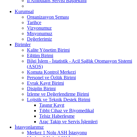
İl Ambulans Servisi Başhekimi
Kurumsal
Organizasyon Şeması
Tarihçe
Vizyonumuz
Misyonumuz
Değerlerimiz
Birimler
Kalite Yönetim Birimi
Eğitim Birimi
Bilgi İşlem - İstatistik - Acil Sağlık Otomasyon Sistemi
(ASOS)
Komuta Kontrol Merkezi
Personel ve Özlük Birimi
Evrak Kayıt Birimi
Disiplin Birimi
İzleme ve Değerlendirme Birimi
Lojistik ve Teknik Destek Birimi
Taşınır Kayıt
Tıbbi Cihaz ve Biyomedikal
Telsiz Haberleşme
Araç Takip ve Servis İşlemleri
İstasyonlarımız
Merkez 1 Nolu ASH İstasyonu