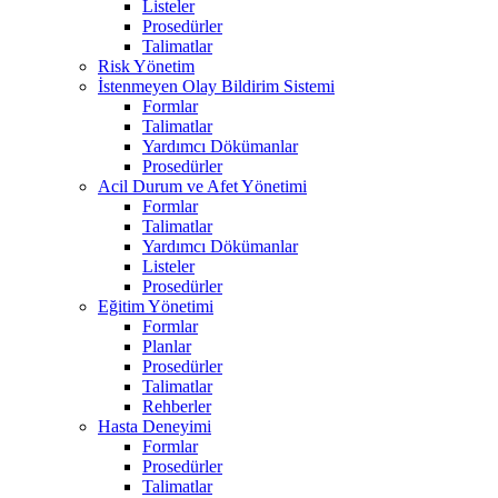
Listeler
Prosedürler
Talimatlar
Risk Yönetim
İstenmeyen Olay Bildirim Sistemi
Formlar
Talimatlar
Yardımcı Dökümanlar
Prosedürler
Acil Durum ve Afet Yönetimi
Formlar
Talimatlar
Yardımcı Dökümanlar
Listeler
Prosedürler
Eğitim Yönetimi
Formlar
Planlar
Prosedürler
Talimatlar
Rehberler
Hasta Deneyimi
Formlar
Prosedürler
Talimatlar