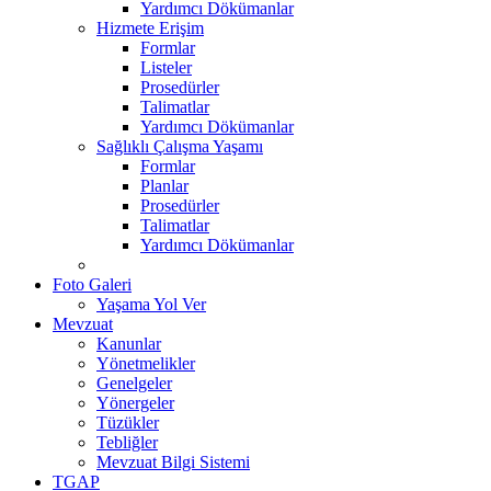
Yardımcı Dökümanlar
Hizmete Erişim
Formlar
Listeler
Prosedürler
Talimatlar
Yardımcı Dökümanlar
Sağlıklı Çalışma Yaşamı
Formlar
Planlar
Prosedürler
Talimatlar
Yardımcı Dökümanlar
Foto Galeri
Yaşama Yol Ver
Mevzuat
Kanunlar
Yönetmelikler
Genelgeler
Yönergeler
Tüzükler
Tebliğler
Mevzuat Bilgi Sistemi
TGAP