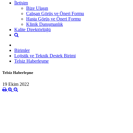
İletişim
Bize Ulaşın
Çalışan Görüş ve Öneri Formu
Hasta Görüş ve Öneri Formu
Klinik Danışmanlık
Kalite Direktörlüğü
Birimler
Lojistik ve Teknik Destek Birimi
Telsiz Haberleşme
Telsiz Haberleşme
19 Ekim 2022