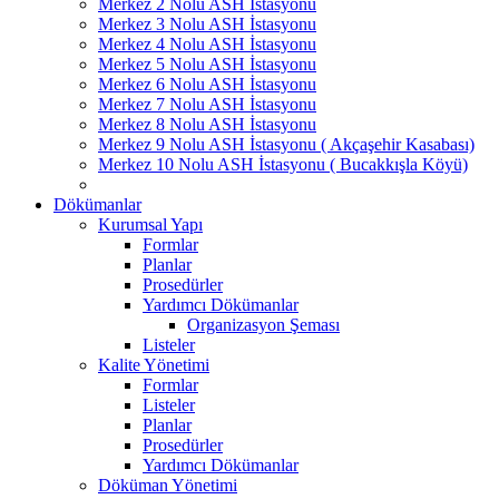
Merkez 2 Nolu ASH İstasyonu
Merkez 3 Nolu ASH İstasyonu
Merkez 4 Nolu ASH İstasyonu
Merkez 5 Nolu ASH İstasyonu
Merkez 6 Nolu ASH İstasyonu
Merkez 7 Nolu ASH İstasyonu
Merkez 8 Nolu ASH İstasyonu
Merkez 9 Nolu ASH İstasyonu ( Akçaşehir Kasabası)
Merkez 10 Nolu ASH İstasyonu ( Bucakkışla Köyü)
Dökümanlar
Kurumsal Yapı
Formlar
Planlar
Prosedürler
Yardımcı Dökümanlar
Organizasyon Şeması
Listeler
Kalite Yönetimi
Formlar
Listeler
Planlar
Prosedürler
Yardımcı Dökümanlar
Döküman Yönetimi